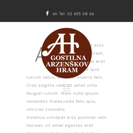
ali Tel: 02 655 08 66
A
ivamus volutpat eros
pulvinar velit laoreet,
sit amet egestas erat
dignissim. Sed quis
rutrum tellus, sit amet viverra felis.
Cras sagittis sem sit amet urna
feugiat rutrum. Nam nulla ipsum,
venenatis malesuada felis quis,
ultricies convallis.
Vivamus volutpat eros pulvinar velit
laoreet, sit amet egestas erat